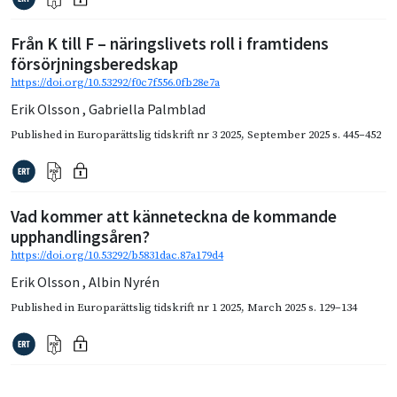
Från K till F – näringslivets roll i framtidens
försörjningsberedskap
https://doi.org/10.53292/f0c7f556.0fb28e7a
Erik Olsson
,
Gabriella Palmblad
Published in
Europarättslig tidskrift nr 3 2025
,
September 2025
s. 445–452
Vad kommer att känneteckna de kommande
upphandlingsåren?
https://doi.org/10.53292/b5831dac.87a179d4
Erik Olsson
,
Albin Nyrén
Published in
Europarättslig tidskrift nr 1 2025
,
March 2025
s. 129–134