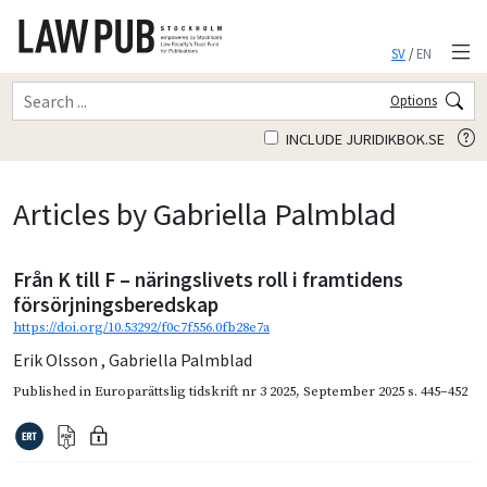
SV
/
EN
Options
INCLUDE JURIDIKBOK.SE
Articles by Gabriella Palmblad
Från K till F – näringslivets roll i framtidens
försörjningsberedskap
https://doi.org/10.53292/f0c7f556.0fb28e7a
Erik Olsson
,
Gabriella Palmblad
Published in
Europarättslig tidskrift nr 3 2025
,
September 2025
s. 445–452