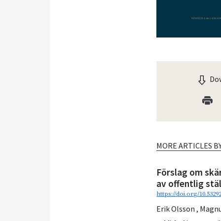
Dow
MORE ARTICLES B
Förslag om skä
av offentlig stä
https://doi.org/10.5329
Erik Olsson
,
Magnu