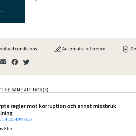
nload conditions
Automatic reference
Do
Y THE SAME AUTHOR(S)
rpta regler mot korruption och annat missbruk
llning
2/0bfb2204.95773f2a
s Ehn