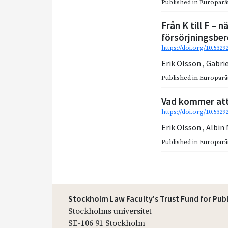
Published in
Europarätt
Från K till F – n
försörjningsbe
https://doi.org/10.5329
Erik Olsson
,
Gabri
Published in
Europarätt
Vad kommer at
https://doi.org/10.532
Erik Olsson
,
Albin
Published in
Europarätt
Stockholm Law Faculty's Trust Fund for Pub
Stockholms universitet
SE-106 91 Stockholm