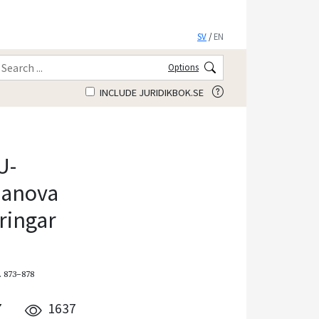
SV
/
EN
Options
INCLUDE JURIDIKBOK.SE
U-
Manova
ringar
. 873–878
7
1637