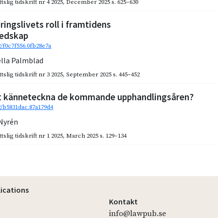
slig tidskrift nr 4 2025
,
December 2025
s. 625–630
äringslivets roll i framtidens
redskap
2/f0c7f556.0fb28e7a
ella Palmblad
slig tidskrift nr 3 2025
,
September 2025
s. 445–452
t känneteckna de kommande upphandlingsåren?
92/b5831dac.87a179d4
 Nyrén
slig tidskrift nr 1 2025
,
March 2025
s. 129–134
lications
Kontakt
info@lawpub.se