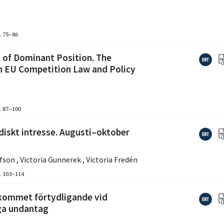
. 75–86
e of Dominant Position. The
on EU Competition Law and Policy
. 87–100
diskt intresse. Augusti–oktober
efson
,
Victoria Gunnerek
,
Victoria Fredén
. 103–114
älkommet förtydligande vid
iga undantag