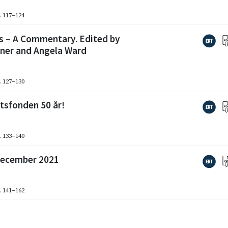
. 117–124
s – A Commentary. Edited by
nner and Angela Ward
. 127–130
tsfonden 50 år!
. 133–140
december 2021
. 141–162