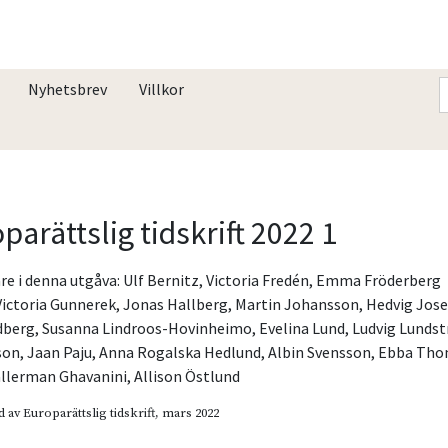
Nyhetsbrev
Villkor
parättslig tidskrift 2022 1
re i denna utgåva:
Ulf Bernitz
,
Victoria Fredén
,
Emma Fröderberg
Victoria Gunnerek
,
Jonas Hallberg
,
Martin Johansson
,
Hedvig Jos
dberg
,
Susanna Lindroos-Hovinheimo
,
Evelina Lund
,
Ludvig Lunds
son
,
Jaan Paju
,
Anna Rogalska Hedlund
,
Albin Svensson
,
Ebba Tho
llerman Ghavanini
,
Allison Östlund
d av
Europarättslig tidskrift
, mars 2022