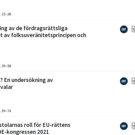
. 15–38
ng av de fördragsrättsliga
et av folksuveränitetsprincipen och
. 39–58
v? En undersökning av
dvalar
. 59–74
tolarnas roll för EU-rättens
IDE-kongressen 2021