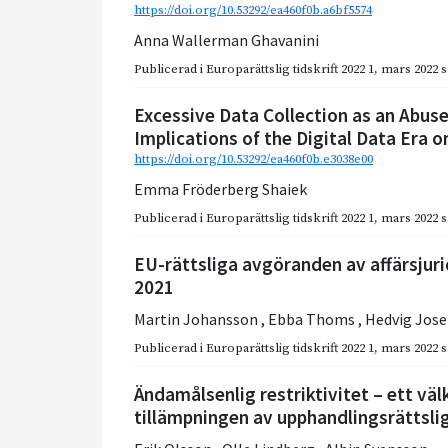
https://doi.org/10.53292/ea460f0b.a6bf5574
Anna Wallerman Ghavanini
Publicerad i
Europarättslig tidskrift 2022 1
,
mars 2022
s
Excessive Data Collection as an Abus
Implications of the Digital Data Era 
https://doi.org/10.53292/ea460f0b.e3038e00
Emma Fröderberg Shaiek
Publicerad i
Europarättslig tidskrift 2022 1
,
mars 2022
s
EU-rättsliga avgöranden av affärsjuri
2021
Martin Johansson
,
Ebba Thoms
,
Hedvig Jos
Publicerad i
Europarättslig tidskrift 2022 1
,
mars 2022
s
Ändamålsenlig restriktivitet – ett v
tillämpningen av upphandlingsrättsl