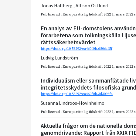
Jonas Hallberg
,
Allison Östlund
Publicerad i
Europarättslig tidskrift 2022 1
,
mars 2022
s
En analys av EU-domstolens användni
förarbetena som tolkningskälla i ljus
rättssäkerhetsvärdet
https://doi.org/10.53292/ea460f0b.d806af5f
Ludvig Lundström
Publicerad i
Europarättslig tidskrift 2022 1
,
mars 2022
s
Individualism eller sammanflätade li
integritetsskyddets filosofiska grun
https://doi.org/10.53292/ea460f0b.3d3096f4
Susanna Lindroos-Hovinheimo
Publicerad i
Europarättslig tidskrift 2022 1
,
mars 2022
s
Aktuella frågor om de nationella doms
genomdrivande: Rapport från XXIX F