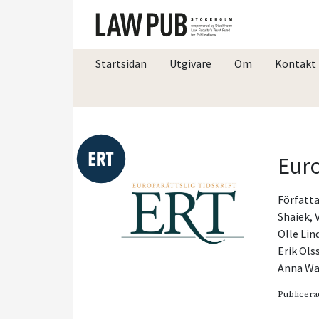
Startsidan
Utgivare
Om
Kontakt
Euro
Författa
Shaiek
,
Olle Lin
Erik Ols
Anna Wa
Publicera