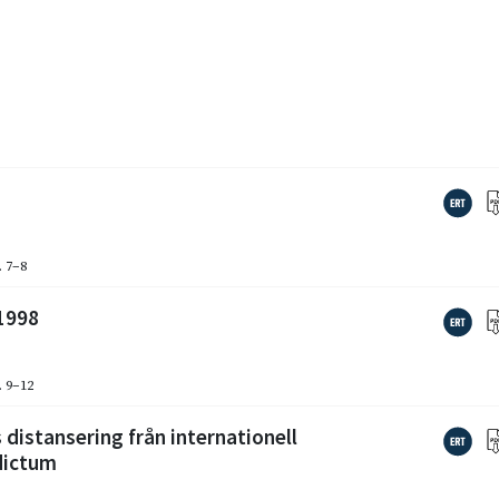
. 7–8
 1998
. 9–12
s distansering från internationell
dictum