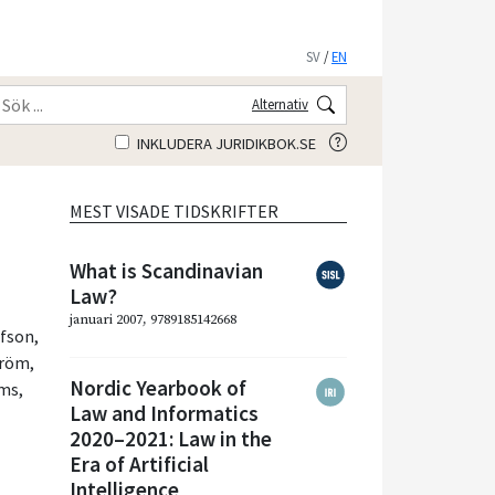
SV
/
EN
Alternativ
INKLUDERA JURIDIKBOK.SE
MEST VISADE TIDSKRIFTER
What is Scandinavian
Law?
januari 2007, 9789185142668
efson
,
tröm
,
Nordic Yearbook of
ms
,
Law and Informatics
2020–2021: Law in the
Era of Artificial
Intelligence