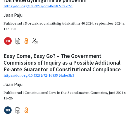
roll i efterdyningarna av pandemin
https://doi.org/10.53292/cc846888.53fa7f5d
Jaan Paju
Publicerad i
Nordisk socialrättslig tidskrift nr 40.2024
,
september 2024
s.
177–198
Easy Come, Easy Go? – The Government
Commissions of Inquiry as a Possible Additional
Ex-ante Guarantor of Constitutional Compliance
https://doi.org/10.53292/7241d855.26abe5b3
Jaan Paju
Publicerad i
Constitutional Law in the Scandinavian Countries
,
juni 2024
s.
11–26