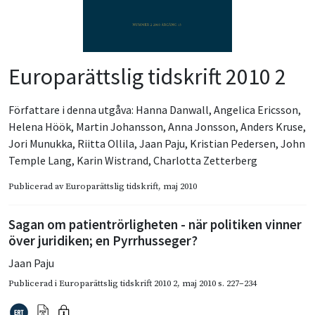
Europarättslig tidskrift 2010 2
Författare i denna utgåva:
Hanna Danwall
,
Angelica Ericsson
,
Helena Höök
,
Martin Johansson
,
Anna Jonsson
,
Anders Kruse
,
Jori Munukka
,
Riitta Ollila
,
Jaan Paju
,
Kristian Pedersen
,
John
Temple Lang
,
Karin Wistrand
,
Charlotta Zetterberg
Publicerad av
Europarättslig tidskrift
, maj 2010
Sagan om patientrörligheten - när politiken vinner
över juridiken; en Pyrrhusseger?
Jaan Paju
Publicerad i
Europarättslig tidskrift 2010 2
,
maj 2010
s. 227–234