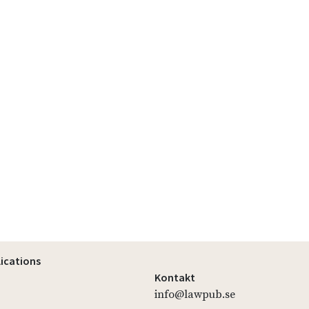
lications
Kontakt
info@lawpub.se