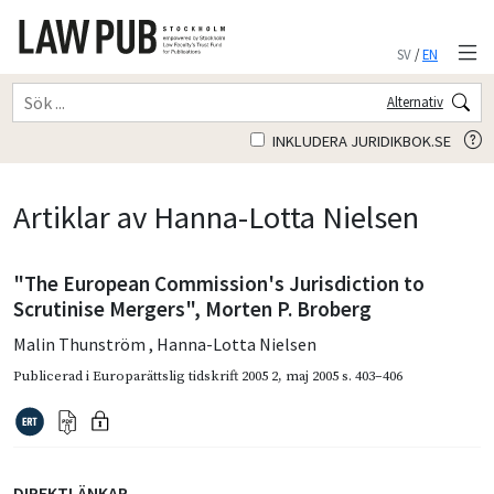
SV
/
EN
Alternativ
INKLUDERA JURIDIKBOK.SE
Artiklar av Hanna-Lotta Nielsen
"The European Commission's Jurisdiction to
Scrutinise Mergers", Morten P. Broberg
Malin Thunström
,
Hanna-Lotta Nielsen
Publicerad i
Europarättslig tidskrift 2005 2
,
maj 2005
s. 403–406
DIREKTLÄNKAR