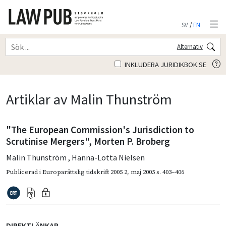
SV
/
EN
Alternativ
INKLUDERA JURIDIKBOK.SE
Artiklar av Malin Thunström
"The European Commission's Jurisdiction to
Scrutinise Mergers", Morten P. Broberg
Malin Thunström
,
Hanna-Lotta Nielsen
Publicerad i
Europarättslig tidskrift 2005 2
,
maj 2005
s. 403–406
DIREKTLÄNKAR