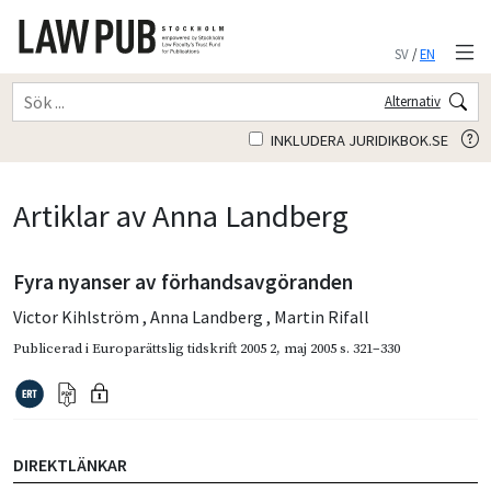
SV
/
EN
Alternativ
INKLUDERA JURIDIKBOK.SE
Artiklar av Anna Landberg
Fyra nyanser av förhandsavgöranden
Victor Kihlström
,
Anna Landberg
,
Martin Rifall
Publicerad i
Europarättslig tidskrift 2005 2
,
maj 2005
s. 321–330
DIREKTLÄNKAR