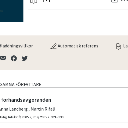
laddningsvillkor
Automatisk referens
La
V SAMMA FÖRFATTARE
v förhandsavgöranden
Anna Landberg
,
Martin Rifall
slig tidskrift 2005 2
,
maj 2005
s. 321–330