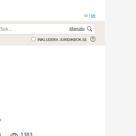
SV
/
EN
Alternativ
INKLUDERA JURIDIKBOK.SE
0
3
1383