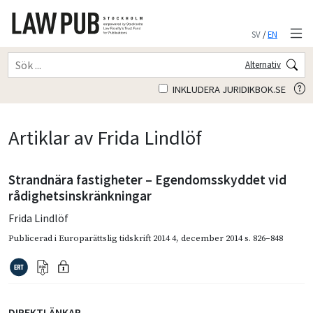
SV
/
EN
Alternativ
INKLUDERA JURIDIKBOK.SE
Artiklar av Frida Lindlöf
Strandnära fastigheter – Egendomsskyddet vid
rådighetsinskränkningar
Frida Lindlöf
Publicerad i
Europarättslig tidskrift 2014 4
,
december 2014
s. 826–848
DIREKTLÄNKAR