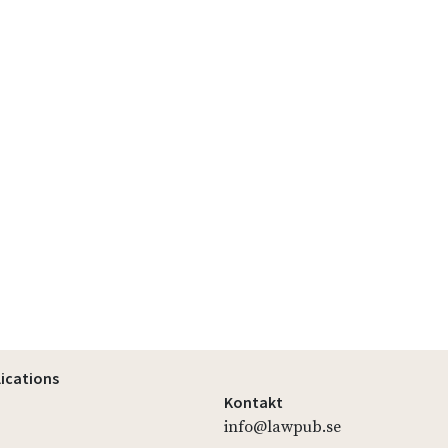
lications
Kontakt
info@lawpub.se