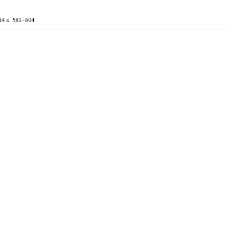
14
s. 581–604