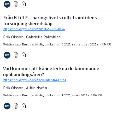
Från K till F – näringslivets roll i framtidens
försörjningsberedskap
https://doi.org/10.53292/f0c7f556.0fb28e7a
Erik Olsson
,
Gabriella Palmblad
Publicerad i
Europarättslig tidskrift nr 3 2025
,
september 2025
s. 445–452
Vad kommer att känneteckna de kommande
upphandlingsåren?
https://doi.org/10.53292/b5831dac.87a179d4
Erik Olsson
,
Albin Nyrén
Publicerad i
Europarättslig tidskrift nr 1 2025
,
mars 2025
s. 129–134