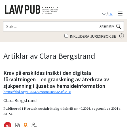
SV
/
EN
Alternativ
INKLUDERA JURIDIKBOK.SE
Artiklar av Clara Bergstrand
Krav på enskildas insikt i den digitala
förvaltningen – en granskning av återkrav av
sjukpenning i ljuset av hemsideinformation
https://doi.org/10.53292/cc846888.554f2c1e
Clara Bergstrand
Publicerad i
Nordisk socialrättslig tidskrift nr 40.2024
,
september 2024
s.
33–54