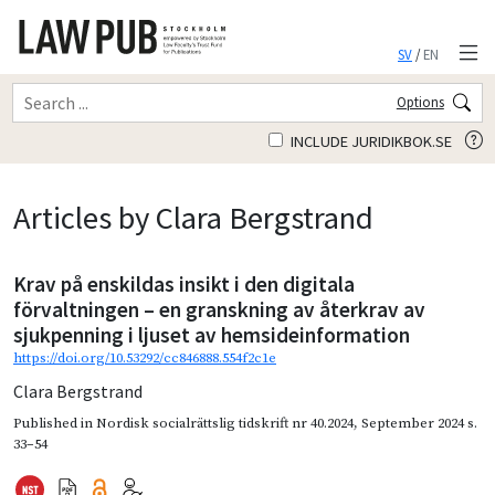
SV
/
EN
Options
INCLUDE JURIDIKBOK.SE
Articles by Clara Bergstrand
Krav på enskildas insikt i den digitala
förvaltningen – en granskning av återkrav av
sjukpenning i ljuset av hemsideinformation
https://doi.org/10.53292/cc846888.554f2c1e
Clara Bergstrand
Published in
Nordisk socialrättslig tidskrift nr 40.2024
,
September 2024
s.
33–54