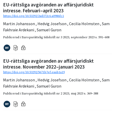
EU-rättsliga avgöranden av affärsjuridiskt
intresse. Februari–april 2023
https://doi.org/10.53292/2ad372c6.a0986fc1
Martin Johansson
,
Hedvig Josefson
,
Cecilia Holmsten
,
Sam
Fakhraie Ardekani
,
Samuel Guron
Publicerad i
Europarättslig tidskrift nr 3 2023
,
september 2023
s. 591–608
EU-rättsliga avgöranden av affärsjuridiskt
intresse. November 2022–januari 2023
https://doi.org/10.53292/5671b7ef.eaab1a19
Martin Johansson
,
Hedvig Josefson
,
Cecilia Holmsten
,
Sam
Fakhraie Ardekani
,
Samuel Guron
Publicerad i
Europarättslig tidskrift nr 2 2023
,
maj 2023
s. 369–388