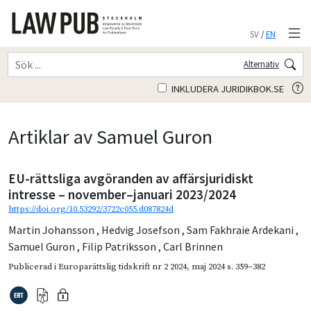
SV
/
EN
Alternativ
INKLUDERA JURIDIKBOK.SE
Artiklar av Samuel Guron
EU-rättsliga avgöranden av affärsjuridiskt
intresse – november–januari 2023/2024
https://doi.org/10.53292/3722c055.d087824d
Martin Johansson
,
Hedvig Josefson
,
Sam Fakhraie Ardekani
,
Samuel Guron
,
Filip Patriksson
,
Carl Brinnen
Publicerad i
Europarättslig tidskrift nr 2 2024
,
maj 2024
s. 359–382