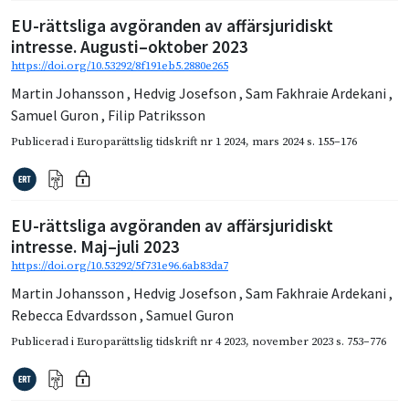
EU-rättsliga avgöranden av affärsjuridiskt
intresse. Augusti–oktober 2023
https://doi.org/10.53292/8f191eb5.2880e265
Martin Johansson
,
Hedvig Josefson
,
Sam Fakhraie Ardekani
,
Samuel Guron
,
Filip Patriksson
Publicerad i
Europarättslig tidskrift nr 1 2024
,
mars 2024
s. 155–176
EU-rättsliga avgöranden av affärsjuridiskt
intresse. Maj–juli 2023
https://doi.org/10.53292/5f731e96.6ab83da7
Martin Johansson
,
Hedvig Josefson
,
Sam Fakhraie Ardekani
,
Rebecca Edvardsson
,
Samuel Guron
Publicerad i
Europarättslig tidskrift nr 4 2023
,
november 2023
s. 753–776