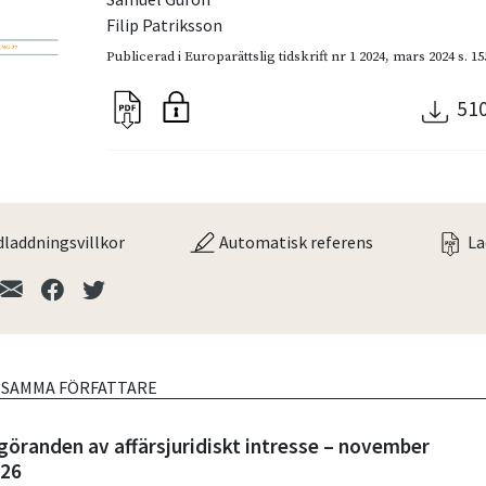
Filip Patriksson
Publicerad i
Europarättslig tidskrift nr 1 2024
,
mars 2024
s. 1
51
laddningsvillkor
Automatisk referens
La
V SAMMA FÖRFATTARE
göranden av affärsjuridiskt intresse – november
026