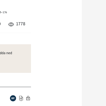
55–176
0
1778
dda ned