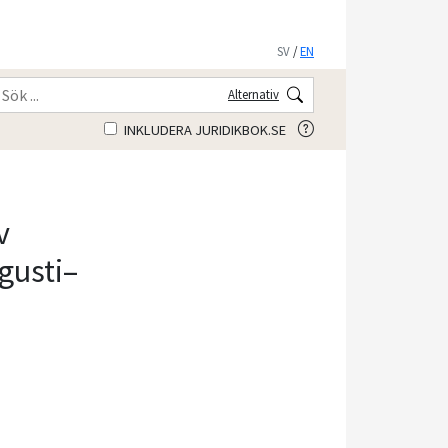
SV
/
EN
Alternativ
INKLUDERA JURIDIKBOK.SE
v
ugusti–