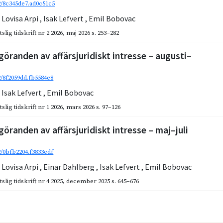
92/8c345de7.ad0c51c5
,
Lovisa Arpi
,
Isak Lefvert
,
Emil Bobovac
slig tidskrift nr 2 2026
,
maj 2026
s. 253–282
göranden av affärsjuridiskt intresse – augusti–
2/8f2059dd.fb5584e8
,
Isak Lefvert
,
Emil Bobovac
slig tidskrift nr 1 2026
,
mars 2026
s. 97–126
göranden av affärsjuridiskt intresse – maj–juli
2/0bfb2204.f3833edf
,
Lovisa Arpi
,
Einar Dahlberg
,
Isak Lefvert
,
Emil Bobovac
slig tidskrift nr 4 2025
,
december 2025
s. 645–676