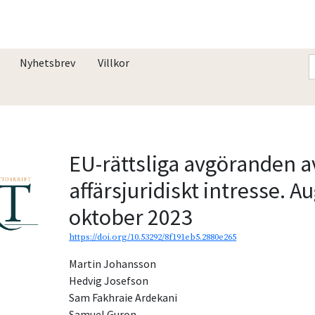
Nyhetsbrev
Villkor
EU-rättsliga avgöranden a
affärsjuridiskt intresse. A
oktober 2023
https://doi.org/10.53292/8f191eb5.2880e265
Martin Johansson
Hedvig Josefson
Sam Fakhraie Ardekani
Samuel Guron