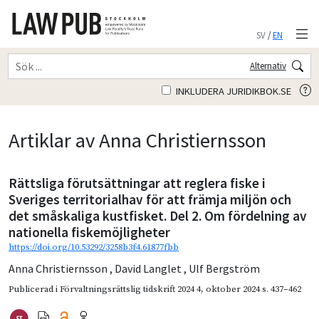
SV
/
EN
Alternativ
INKLUDERA JURIDIKBOK.SE
Artiklar av Anna Christiernsson
Rättsliga förutsättningar att reglera fiske i
Sveriges territorialhav för att främja miljön och
det småskaliga kustfisket. Del 2. Om fördelning av
nationella fiskemöjligheter
https://doi.org/10.53292/3258b3f4.61877fbb
Anna Christiernsson
,
David Langlet
,
Ulf Bergström
Publicerad i
Förvaltningsrättslig tidskrift 2024 4
,
oktober 2024
s. 437–462