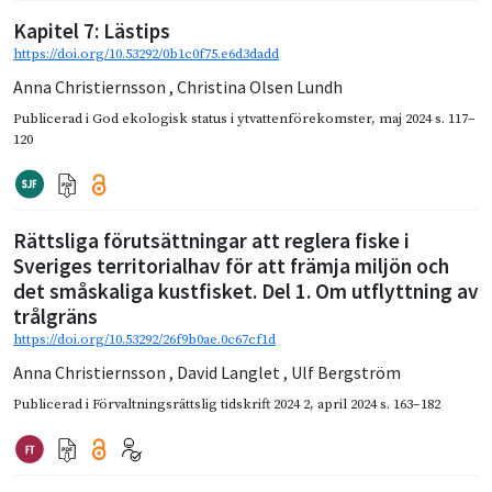
Kapitel 7: Lästips
https://doi.org/10.53292/0b1c0f75.e6d3dadd
Anna Christiernsson
,
Christina Olsen Lundh
Publicerad i
God ekologisk status i ytvattenförekomster
,
maj 2024
s. 117–
120
Rättsliga förutsättningar att reglera fiske i
Sveriges territorialhav för att främja miljön och
det småskaliga kustfisket. Del 1. Om utflyttning av
trålgräns
https://doi.org/10.53292/26f9b0ae.0c67cf1d
Anna Christiernsson
,
David Langlet
,
Ulf Bergström
Publicerad i
Förvaltningsrättslig tidskrift 2024 2
,
april 2024
s. 163–182