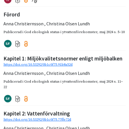
Förord
Anna Christiernsson
,
Christina Olsen Lundh
Publicerad i
God ekologisk status i ytvattenförekomster
,
maj 2024
s. 5–10
Kapitel 1: Miljökvalitetsnormer enligt miljöbalken
https://doi.org/10.53292/0b1c0f75.91b8a52d
Anna Christiernsson
,
Christina Olsen Lundh
Publicerad i
God ekologisk status i ytvattenförekomster
,
maj 2024
s. 11–
22
Kapitel 2: Vattenförvaltning
https://doi.org/10.53292/0b1c0f75.77ffe72d
Anna Christiernsson
,
Christina Olsen Lundh