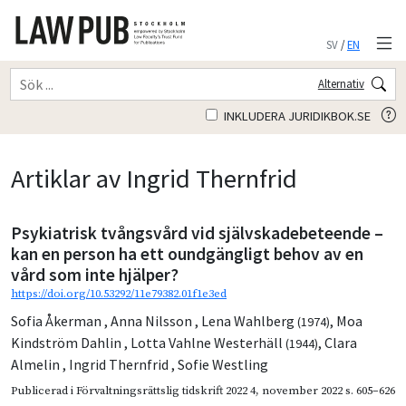
SV
/
EN
Alternativ
INKLUDERA JURIDIKBOK.SE
Artiklar av Ingrid Thernfrid
Psykiatrisk tvångsvård vid självskadebeteende –
kan en person ha ett oundgängligt behov av en
vård som inte hjälper?
https://doi.org/10.53292/11e79382.01f1e3ed
Sofia Åkerman
,
Anna Nilsson
,
Lena Wahlberg
,
Moa
(1974)
Kindström Dahlin
,
Lotta Vahlne Westerhäll
,
Clara
(1944)
Almelin
,
Ingrid Thernfrid
,
Sofie Westling
Publicerad i
Förvaltningsrättslig tidskrift 2022 4
,
november 2022
s. 605–626