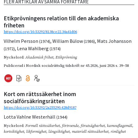
FLER ARTIKLAR AV SAMMA FÖRFATTARE
Etikprövningens relation till den akademiska
friheten
https://doi.org/10.53292/8138ce22.34a41d06
Vilhelm Persson
,
William Bülow
,
Mats Johansson
(1974)
(1986)
,
Lena Wahlberg
(1972)
(1974)
Nyckelord:
Akademisk frihet
,
Etikprövning
Publicerad i
Nordisk socialrättslig tidskrift nr 45.2026
,
juni 2026
s. 39–58
Kort om rättssäkerhet inom
socialförsäkringsrätten
https://doi.org/10.53292/2a255290.428d9187
Lotta Vahlne Westerhäll
(1944)
Nyckelord:
Formell rättssäkerhet
,
förtroende
,
förutsägbarhet
,
kamouflagemål
,
kortsiktighet
,
likformighet
,
långsiktighet
,
materiell rättssäkerhet
,
rimlighet