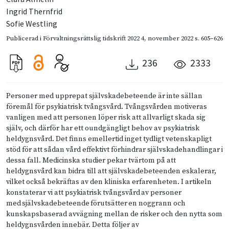
Ingrid Thernfrid
Sofie Westling
Publicerad i
Förvaltningsrättslig tidskrift 2022 4
,
november 2022
s. 605–626
236
2333
Personer med upprepat självskadebeteende är inte sällan
föremål för psykiatrisk tvångsvård. Tvångsvården motiveras
vanligen med att personen löper risk att allvarligt skada sig
själv, och därför har ett oundgängligt behov av psykiatrisk
heldygnsvård. Det finns emellertid inget tydligt vetenskapligt
stöd för att sådan vård effektivt förhindrar självskadehandlingar i
dessa fall. Medicinska studier pekar tvärtom på att
heldygnsvård kan bidra till att självskadebeteenden eskalerar,
vilket också bekräftas av den kliniska erfarenheten. I artikeln
konstaterar vi att psykiatrisk tvångsvård av personer
med självskadebeteende förutsätter en noggrann och
kunskapsbaserad avvägning mellan de risker och den nytta som
heldygnsvården innebär. Detta följer av