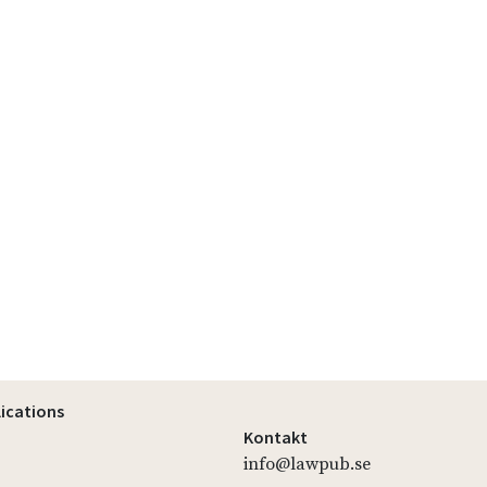
lications
Kontakt
info@lawpub.se