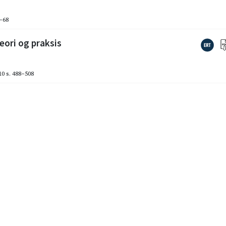
5–68
eori og praksis
10
s. 488–508