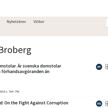
Nyhetsbrev
Villkor
 Broberg
mstolar. Är svenska domstolar
a förhandsavgöranden än
2015
s. 769–790
: On the Fight Against Corruption