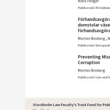
Niels Fenger
Publicerad i
Förvaltnin
Förhandsavgöra
domstolar väse
förhandsavgöra
Morten Broberg
,
N
Publicerad i
Europarätt
Preventing Misu
Corruption
Morten Broberg
Publicerad i
Law and 
Stockholm Law Faculty's Trust Fund for Pub