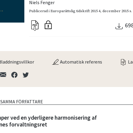
Niels Fenger
Publicerad i
Europarättslig tidskrift 2015 4
,
december 2015
s.
69
laddningsvillkor
Automatisk referens
La
V SAMMA FÖRFATTARE
per ved en yderligere harmonisering af
es forvaltningsret