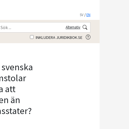
SV
/
EN
Alternativ
INKLUDERA JURIDIKBOK.SE
 svenska
mstolar
 att
en än
sstater?