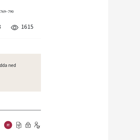
 769–790
8
1615
dda ned