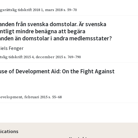
gsrättslig tidskrift 2018 1
,
mars 2018
s. 59–70
nden från svenska domstolar. Är svenska
ntligt mindre benägna att begära
nden än domstolar i andra medlemsstater?
iels Fenger
slig tidskrift 2015 4
,
december 2015
s. 769–790
se of Development Aid: On the Fight Against
Development
,
februari 2015
s. 55–68
lications