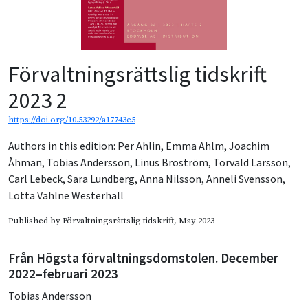
Förvaltningsrättslig tidskrift
2023 2
https://doi.org/10.53292/a17743e5
Authors in this edition:
Per Ahlin
,
Emma Ahlm
,
Joachim
Åhman
,
Tobias Andersson
,
Linus Broström
,
Torvald Larsson
,
Carl Lebeck
,
Sara Lundberg
,
Anna Nilsson
,
Anneli Svensson
,
Lotta Vahlne Westerhäll
Published by
Förvaltningsrättslig tidskrift
, May 2023
Från Högsta förvaltningsdomstolen. December
2022–februari 2023
Tobias Andersson