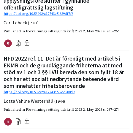
upplysningsföreskrifter i gynnande
offentligrättslig lagstiftning
https://doi.org/10.53292/a17743e5.829df7f3
Carl Lebeck
(1981)
Published in
Förvaltningsrättslig tidskrift 2023 2
,
May 2023
s. 261–266
HFD 2022 ref. 11. Det är förenligt med artikel 5 i
EKMR och de grundläggande friheterna att med
stöd av 1 och 3 §§ LVU bereda den som fyllt 18 år
och har ett socialt nedbrytande beteende vård
som innefattar frihetsberövande
https://doi.org/10.53292/a17743e5.2ec208d9
Lotta Vahlne Westerhäll
(1944)
Published in
Förvaltningsrättslig tidskrift 2023 2
,
May 2023
s. 267–274