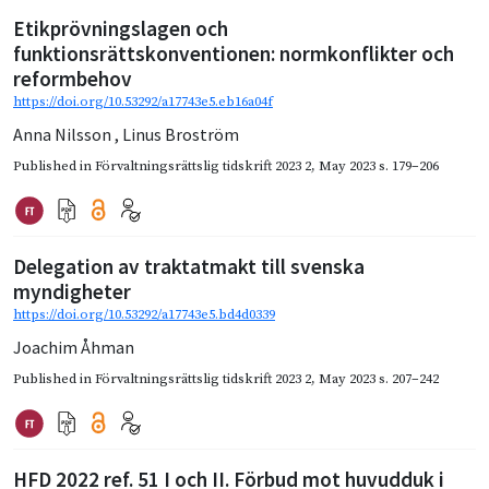
Etikprövningslagen och
funktionsrättskonventionen: normkonflikter och
reformbehov
https://doi.org/10.53292/a17743e5.eb16a04f
Anna Nilsson
,
Linus Broström
Published in
Förvaltningsrättslig tidskrift 2023 2
,
May 2023
s. 179–206
Delegation av traktatmakt till svenska
myndigheter
https://doi.org/10.53292/a17743e5.bd4d0339
Joachim Åhman
Published in
Förvaltningsrättslig tidskrift 2023 2
,
May 2023
s. 207–242
HFD 2022 ref. 51 I och II. Förbud mot huvudduk i