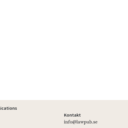
lications
Kontakt
info@lawpub.se