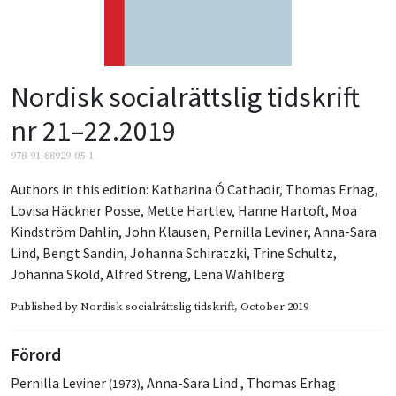
Nordisk socialrättslig tidskrift
nr 21–22.2019
978-91-88929-05-1
Authors in this edition:
Katharina Ó Cathaoir
,
Thomas Erhag
,
Lovisa Häckner Posse
,
Mette Hartlev
,
Hanne Hartoft
,
Moa
Kindström Dahlin
,
John Klausen
,
Pernilla Leviner
,
Anna-Sara
Lind
,
Bengt Sandin
,
Johanna Schiratzki
,
Trine Schultz
,
Johanna Sköld
,
Alfred Streng
,
Lena Wahlberg
Published by
Nordisk socialrättslig tidskrift
, October 2019
Förord
Pernilla Leviner
,
Anna-Sara Lind
,
Thomas Erhag
(1973)