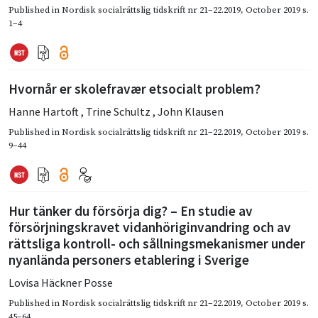
Published in
Nordisk socialrättslig tidskrift nr 21–22.2019
,
October 2019
s.
1–4
Hvornår er skolefravær etsocialt problem?
Hanne Hartoft
,
Trine Schultz
,
John Klausen
Published in
Nordisk socialrättslig tidskrift nr 21–22.2019
,
October 2019
s.
9–44
Hur tänker du försörja dig? – En studie av
försörjningskravet vidanhöriginvandring och av
rättsliga kontroll- och sållningsmekanismer under
nyanlända personers etablering i Sverige
Lovisa Häckner Posse
Published in
Nordisk socialrättslig tidskrift nr 21–22.2019
,
October 2019
s.
45–64