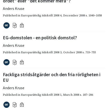
ordet" eller "det kommer mera"?
Anders Kruse
Published in
Europarättslig tidskrift 2008 4
,
December 2008
s. 1040–1058
EG-domstolen - en politisk domstol?
Anders Kruse
Published in
Europarättslig tidskrift 2008 3
,
October 2008
s. 733–755
Fackliga stridsåtgärder och den fria rörligheten i
EU
Anders Kruse
Published in
Europarättslig tidskrift 2008 1
,
March 2008
s. 187–206