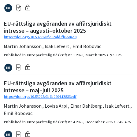
EU-rättsliga avgöranden av affärsjuridiskt
intresse – augusti–oktober 2025
https://doi.org/10.53292/8f2059dd.fb5584e8
Martin Johansson
,
Isak Lefvert
,
Emil Bobovac
Published in
Europarättslig tidskrift nr 1 2026
,
March 2026
s. 97–126
EU-rättsliga avgöranden av affärsjuridiskt
intresse – maj–juli 2025
https://doi.org/10.53292/0bfb2204.f3833edf
Martin Johansson
,
Lovisa Arpi
,
Einar Dahlberg
,
Isak Lefvert
,
Emil Bobovac
Published in
Europarättslig tidskrift nr 4 2025
,
December 2025
s. 645–676