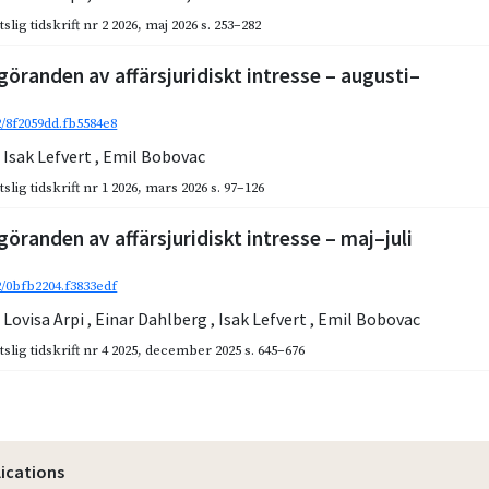
slig tidskrift nr 2 2026
,
maj 2026
s. 253–282
göranden av affärsjuridiskt intresse – augusti–
2/8f2059dd.fb5584e8
,
Isak Lefvert
,
Emil Bobovac
slig tidskrift nr 1 2026
,
mars 2026
s. 97–126
göranden av affärsjuridiskt intresse – maj–juli
2/0bfb2204.f3833edf
,
Lovisa Arpi
,
Einar Dahlberg
,
Isak Lefvert
,
Emil Bobovac
slig tidskrift nr 4 2025
,
december 2025
s. 645–676
lications