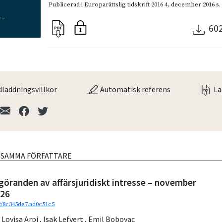
Publicerad i
Europarättslig tidskrift 2016 4
,
december 2016
s.
60
laddningsvillkor
Automatisk referens
La
V SAMMA FÖRFATTARE
göranden av affärsjuridiskt intresse – november
026
92/8c345de7.ad0c51c5
,
Lovisa Arpi
,
Isak Lefvert
,
Emil Bobovac