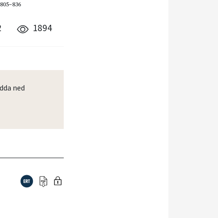
 805–836
2
1894
dda ned