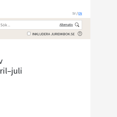
SV
/
EN
Alternativ
INKLUDERA JURIDIKBOK.SE
v
ril–juli