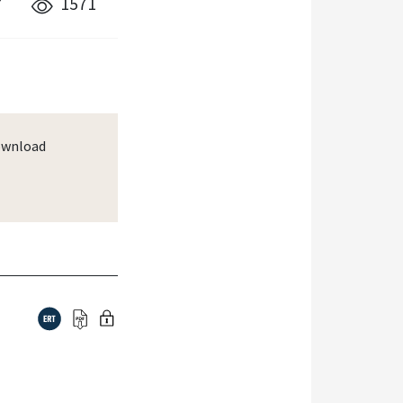
7
1571
wnload