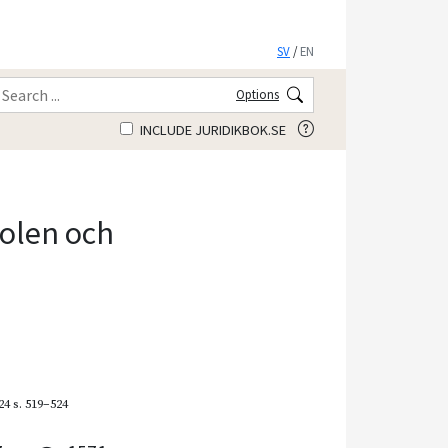
SV
/
EN
Options
INCLUDE JURIDIKBOK.SE
tolen och
24
s. 519–524