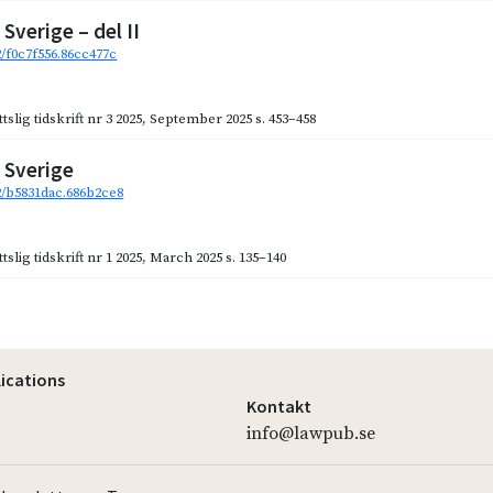
Sverige – del II
2/f0c7f556.86cc477c
slig tidskrift nr 3 2025
,
September 2025
s. 453–458
 Sverige
92/b5831dac.686b2ce8
slig tidskrift nr 1 2025
,
March 2025
s. 135–140
lications
Kontakt
info@lawpub.se