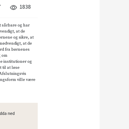
7
1838
t sårbare og har
vendigt, at de
rnene og sikre, at
nødvendigt, at de
rd fra børnenes
g om
 institutioner og
til at løse
 Afslutningsvis
ingsform ville være
dda ned