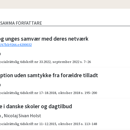
V SAMMA FÖRFATTARE
og unges samvær med deres netværk
92/67bb9266.e4200032
n
cialrättslig tidskrift nr 33.2022
,
september 2022
s. 7–26
tion uden samtykke fra forældre tilladt
n
cialrättslig tidskrift nr 17–18.2018
,
oktober 2018
s. 195–200
 i danske skoler og dagtilbud
n
,
Nicolaj Sivan Holst
cialrättslig tidskrift nr 11–12.2015
,
oktober 2015
s. 113–148