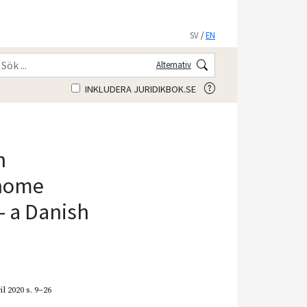
SV
/
EN
Alternativ
INKLUDERA JURIDIKBOK.SE
n
-home
– a Danish
il 2020
s. 9–26