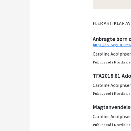
FLER ARTIKLAR A
Anbragte børn 
https://doi.org/10.532
Caroline Adolphse
Publicerad i
Nordisk so
TFA2018.81 Adop
Caroline Adolphse
Publicerad i
Nordisk so
Magtanvendelse
Caroline Adolphse
Publicerad i
Nordisk so