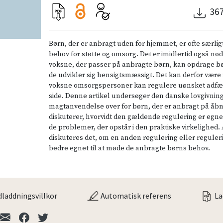
36
Børn, der er anbragt uden for hjemmet, er ofte særlig
behov for støtte og omsorg. Det er imidlertid også nød
voksne, der passer på anbragte børn, kan opdrage bø
de udvikler sig hensigtsmæssigt. Det kan derfor være 
voksne omsorgspersoner kan regulere uønsket adfæ
side. Denne artikel undersøger den danske lovgivnin
magtanvendelse over for børn, der er anbragt på åbne
diskuterer, hvorvidt den gældende regulering er egnet 
de problemer, der opstår i den praktiske virkelighed.
diskuteres det, om en anden regulering eller reguler
bedre egnet til at møde de anbragte børns behov.
laddningsvillkor
Automatisk referens
La