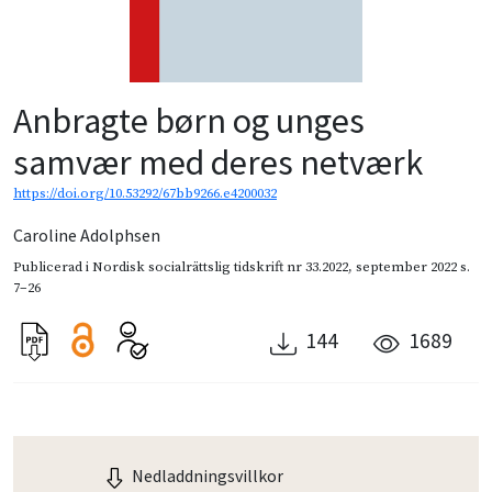
Anbragte børn og unges
samvær med deres netværk
https://doi.org/10.53292/67bb9266.e4200032
Caroline Adolphsen
Publicerad i
Nordisk socialrättslig tidskrift nr 33.2022
,
september 2022
s.
7–26
144
1689
Nedladdningsvillkor