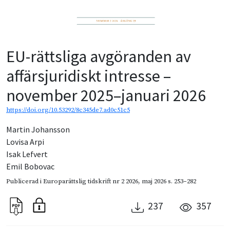
EU-rättsliga avgöranden av
affärsjuridiskt intresse –
november 2025–januari 2026
https://doi.org/10.53292/8c345de7.ad0c51c5
Martin Johansson
Lovisa Arpi
Isak Lefvert
Emil Bobovac
Publicerad i
Europarättslig tidskrift nr 2 2026
,
maj 2026
s. 253–282
237
357