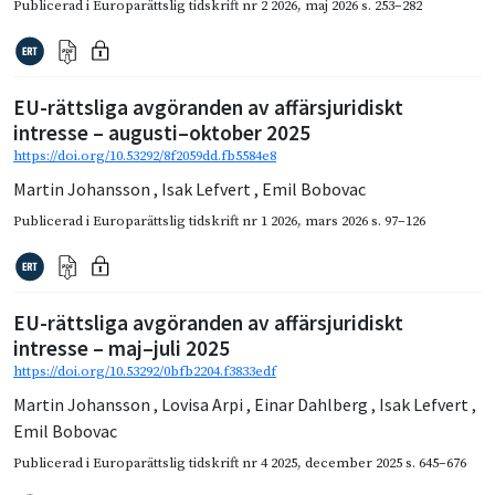
Publicerad i
Europarättslig tidskrift nr 2 2026
,
maj 2026
s. 253–282
EU-rättsliga avgöranden av affärsjuridiskt
intresse – augusti–oktober 2025
https://doi.org/10.53292/8f2059dd.fb5584e8
Martin Johansson
,
Isak Lefvert
,
Emil Bobovac
Publicerad i
Europarättslig tidskrift nr 1 2026
,
mars 2026
s. 97–126
EU-rättsliga avgöranden av affärsjuridiskt
intresse – maj–juli 2025
https://doi.org/10.53292/0bfb2204.f3833edf
Martin Johansson
,
Lovisa Arpi
,
Einar Dahlberg
,
Isak Lefvert
,
Emil Bobovac
Publicerad i
Europarättslig tidskrift nr 4 2025
,
december 2025
s. 645–676