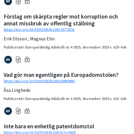
Förslag om skärpta regler mot korruption och
annat missbruk av offentlig ställning
https://doi.org/10.53292/0bfb2204.95773f2a
Erik Olsson
,
Magnus Ehn
Publicerad i
Europarättslig tidskrift nr 4 2025
,
december 2025
s. 625–630
Vad gör man egentligen på Europadomstolen?
https://doi.org/10.53292/0bfb2204.83883883
Åsa Linghede
Publicerad i
Europarättslig tidskrift nr 4 2025
,
december 2025
s. 631–636
Inte bara en enhetlig patentdomstol
https://doi.org/10.53292/0bfb2204.b7cc060f