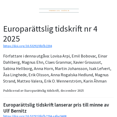
Europarättslig tidskrift nr 4
2025
https://doi.org/10.53292/0bfb2204
Författare i denna utgåva:
Lovisa Arpi
,
Emil Bobovac
,
Einar
Dahlberg
,
Magnus Ehn
,
Claes Granmar
,
Xavier Groussot
,
Sabina Hellborg
,
Anna Horn
,
Martin Johansson
,
Isak Lefvert
,
Åsa Linghede
,
Erik Olsson
,
Anna Rogalska Hedlund
,
Magnus
Strand
,
Matteo Valera
,
Erik O. Wennerström
,
Karin Åhman
Publicerad av
Europarättslig tidskrift
, december 2025
Europarättslig tidskrift lanserar pris till minne av
Ulf Bernitz
https://doi.org/10.53292/0bfb2204.e4be9408