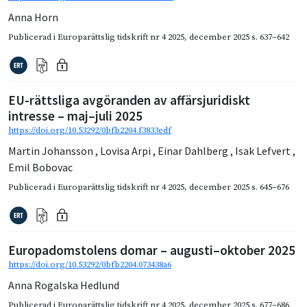
Anna Horn
Publicerad i
Europarättslig tidskrift nr 4 2025
,
december 2025
s. 637–642
EU-rättsliga avgöranden av affärsjuridiskt
intresse – maj–juli 2025
https://doi.org/10.53292/0bfb2204.f3833edf
Martin Johansson
,
Lovisa Arpi
,
Einar Dahlberg
,
Isak Lefvert
,
Emil Bobovac
Publicerad i
Europarättslig tidskrift nr 4 2025
,
december 2025
s. 645–676
Europadomstolens domar – augusti–oktober 2025
https://doi.org/10.53292/0bfb2204.073438a6
Anna Rogalska Hedlund
Publicerad i
Europarättslig tidskrift nr 4 2025
,
december 2025
s. 677–686