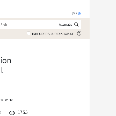
SV
/
EN
Alternativ
INKLUDERA JURIDIKBOK.SE
tion
l
7
s. 29–40
3
1755