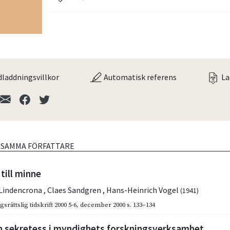
laddningsvillkor
Automatisk referens
La
V SAMMA FÖRFATTARE
till minne
 Lindencrona
,
Claes Sandgren
,
Hans-Heinrich Vogel
(1941)
srättslig tidskrift 2000 5-6
,
december 2000
s. 133–134
ch sekretess i myndighets forskningsverksamhet