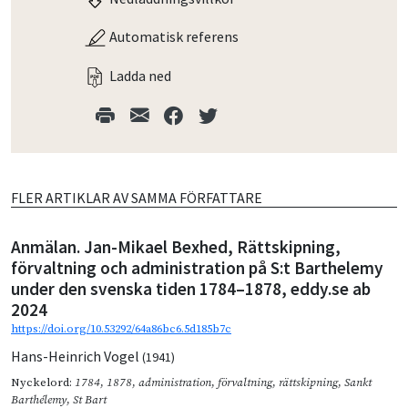
Automatisk referens
Ladda ned
FLER ARTIKLAR AV SAMMA FÖRFATTARE
Anmälan. Jan-Mikael Bexhed, Rättskipning,
förvaltning och administration på S:t Barthelemy
under den svenska tiden 1784–1878, eddy.se ab
2024
https://doi.org/10.53292/64a86bc6.5d185b7c
Hans-Heinrich Vogel
(1941)
Nyckelord:
1784
,
1878
,
administration
,
förvaltning
,
rättskipning
,
Sankt
Barthélemy
,
St Bart