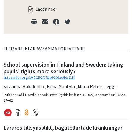
Ladda ned
FLER ARTIKLAR AV SAMMA FÖRFATTARE
School supervision in Finland and Sweden: taking
pupils’ rights more seriously?
https://doi.org/10.53292/67bb9266.e6bb21f4
Suvianna Hakalehto
,
Niina Mäntylä
,
Maria Refors Legge
Publicerad i
Nordisk socialrättslig tidskrift nr 33.2022
,
september 2022
s.
27–62
Lärares tillsynsplikt, bagatellartade kränkningar