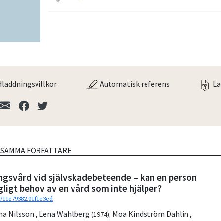
laddningsvillkor
Automatisk referens
La
V SAMMA FÖRFATTARE
ngsvård vid självskadebeteende – kan en person
ligt behov av en vård som inte hjälper?
2/11e79382.01f1e3ed
na Nilsson
,
Lena Wahlberg
,
Moa Kindström Dahlin
,
(1974)