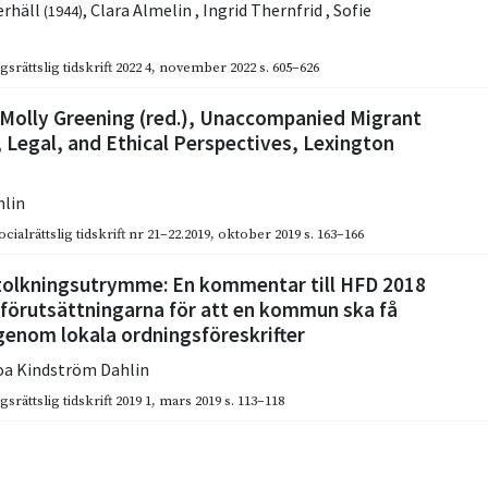
erhäll
,
Clara Almelin
,
Ingrid Thernfrid
,
Sofie
(1944)
gsrättslig tidskrift 2022 4
,
november 2022
s. 605–626
 Molly Greening (red.), Unaccompanied Migrant
l, Legal, and Ethical Perspectives, Lexington
hlin
cialrättslig tidskrift nr 21–22.2019
,
oktober 2019
s. 163–166
lkningsutrymme: En kommentar till HFD 2018
e förutsättningarna för att en kommun ska få
 genom lokala ordningsföreskrifter
a Kindström Dahlin
gsrättslig tidskrift 2019 1
,
mars 2019
s. 113–118