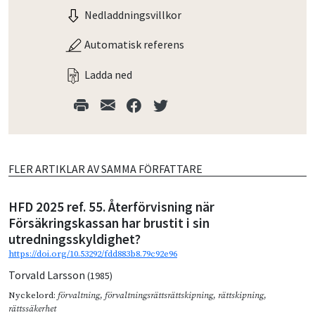
Nedladdningsvillkor
Automatisk referens
Ladda ned
FLER ARTIKLAR AV SAMMA FÖRFATTARE
HFD 2025 ref. 55. Återförvisning när
Försäkringskassan har brustit i sin
utredningsskyldighet?
https://doi.org/10.53292/fdd883b8.79c92e96
Torvald Larsson
(1985)
Nyckelord:
förvaltning
,
förvaltningsrättsrättskipning
,
rättskipning
,
rättssäkerhet