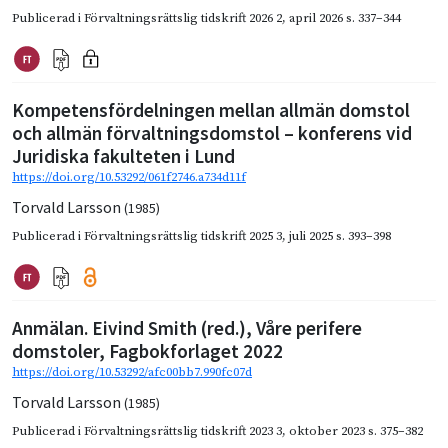
Publicerad i
Förvaltningsrättslig tidskrift 2026 2
,
april 2026
s. 337–344
Kompetensfördelningen mellan allmän domstol
och allmän förvaltningsdomstol – konferens vid
Juridiska fakulteten i Lund
https://doi.org/10.53292/061f2746.a734d11f
Torvald Larsson
(1985)
Publicerad i
Förvaltningsrättslig tidskrift 2025 3
,
juli 2025
s. 393–398
Anmälan. Eivind Smith (red.), Våre perifere
domstoler, Fagbokforlaget 2022
https://doi.org/10.53292/afc00bb7.990fc07d
Torvald Larsson
(1985)
Publicerad i
Förvaltningsrättslig tidskrift 2023 3
,
oktober 2023
s. 375–382