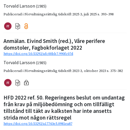
Torvald Larsson
(1985)
Publicerad i
Förvaltningsrättslig tidskrift 2025 3
,
juli 2025
s. 393–398
Anmälan. Eivind Smith (red.), Våre perifere
domstoler, Fagbokforlaget 2022
https://doi.org/10.53292/afc00bb7.990fc07d
Torvald Larsson
(1985)
Publicerad i
Förvaltningsrättslig tidskrift 2023 3
,
oktober 2023
s. 375–382
HFD 2022 ref. 50. Regeringens beslut om undantag
från krav på miljöbedömning och om tillfälligt
tillstånd till täkt av kalksten har inte ansetts
strida mot någon rättsregel
https://doi.org/10.53292/a17743e5.0981ea87