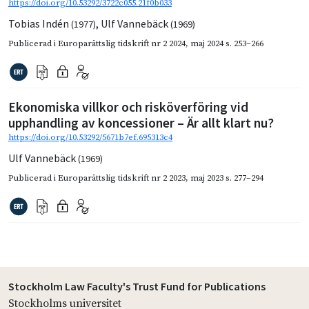
https://doi.org/10.53292/3722c055.21f0b033
Tobias Indén
,
Ulf Vannebäck
(1977)
(1969)
Publicerad i
Europarättslig tidskrift nr 2 2024
,
maj 2024
s. 253–266
Ekonomiska villkor och risköverföring vid
upphandling av koncessioner – Är allt klart nu?
https://doi.org/10.53292/5671b7ef.695313c4
Ulf Vannebäck
(1969)
Publicerad i
Europarättslig tidskrift nr 2 2023
,
maj 2023
s. 277–294
Stockholm Law Faculty's Trust Fund for Publications
Stockholms universitet