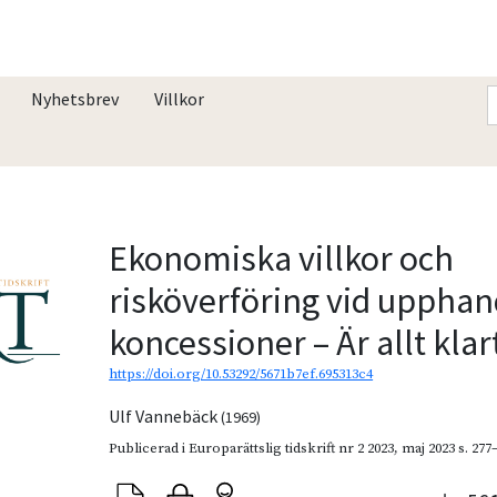
Nyhetsbrev
Villkor
Ekonomiska villkor och
risköverföring vid upphan
koncessioner – Är allt klar
https://doi.org/10.53292/5671b7ef.695313c4
Ulf Vannebäck
(1969)
Publicerad i
Europarättslig tidskrift nr 2 2023
,
maj 2023
s. 277