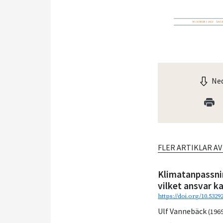
Ned
FLER ARTIKLAR A
Klimatanpassni
vilket ansvar k
https://doi.org/10.532
Ulf Vannebäck
(196