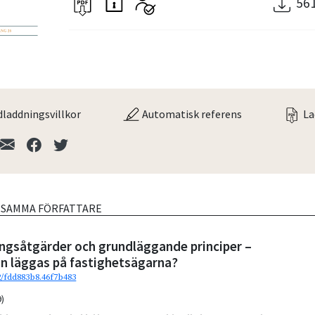
56
laddningsvillkor
Automatisk referens
La
V SAMMA FÖRFATTARE
ngsåtgärder och grundläggande principer –
an läggas på fastighetsägarna?
92/fdd883b8.46f7b483
9)