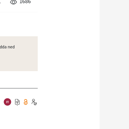
1
1686
dda ned