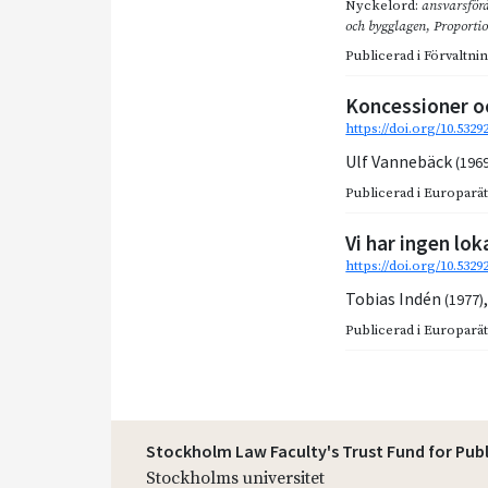
Nyckelord:
ansvarsför
och bygglagen
,
Proportio
Publicerad i
Förvaltnin
Koncessioner o
https://doi.org/10.5329
Ulf Vannebäck
(196
Publicerad i
Europarätt
Vi har ingen lok
https://doi.org/10.5329
Tobias Indén
(1977)
Publicerad i
Europarätt
Stockholm Law Faculty's Trust Fund for Pub
Stockholms universitet