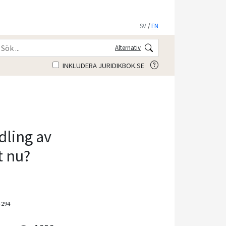
SV
/
EN
Alternativ
INKLUDERA JURIDIKBOK.SE
dling av
t nu?
–294