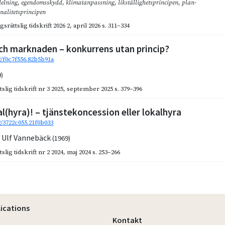
delning
,
egendomsskydd
,
klimatanpassning
,
likställighetsprincipen
,
plan-
nalitetsprincipen
gsrättslig tidskrift 2026 2
,
april 2026
s. 311–334
ch marknaden – konkurrens utan princip?
2/f0c7f556.82b5b91a
9)
slig tidskrift nr 3 2025
,
september 2025
s. 379–396
al(hyra)! – tjänstekoncession eller lokalhyra
2/3722c055.21f0b033
,
Ulf Vannebäck
(1969)
slig tidskrift nr 2 2024
,
maj 2024
s. 253–266
lications
Kontakt