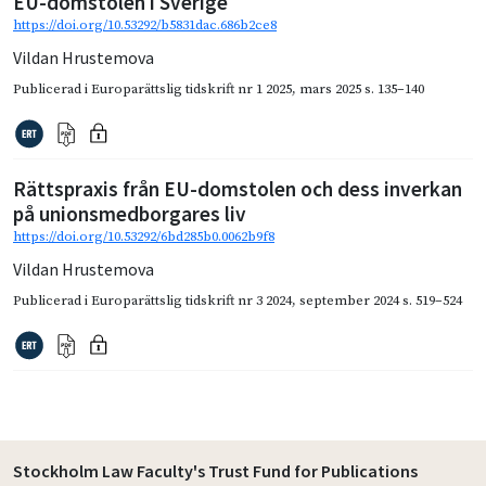
EU-domstolen i Sverige
https://doi.org/10.53292/b5831dac.686b2ce8
Vildan Hrustemova
Publicerad i
Europarättslig tidskrift nr 1 2025
,
mars 2025
s. 135–140
Rättspraxis från EU-domstolen och dess inverkan
på unionsmedborgares liv
https://doi.org/10.53292/6bd285b0.0062b9f8
Vildan Hrustemova
Publicerad i
Europarättslig tidskrift nr 3 2024
,
september 2024
s. 519–524
Stockholm Law Faculty's Trust Fund for Publications