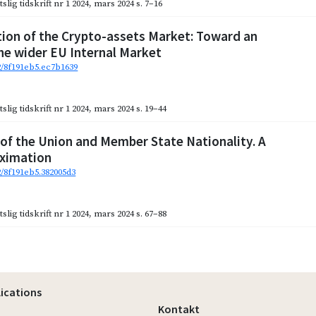
slig tidskrift nr 1 2024
,
mars 2024
s. 7–16
ion of the Crypto-assets Market: Toward an
the wider EU Internal Market
92/8f191eb5.ec7b1639
slig tidskrift nr 1 2024
,
mars 2024
s. 19–44
 of the Union and Member State Nationality. A
ximation
2/8f191eb5.382005d3
slig tidskrift nr 1 2024
,
mars 2024
s. 67–88
lications
Kontakt