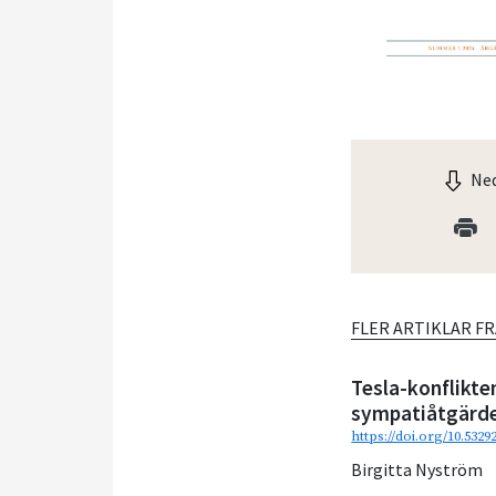
Ned
FLER ARTIKLAR F
Tesla-konflikte
sympatiåtgärder
https://doi.org/10.5329
Birgitta Nyström