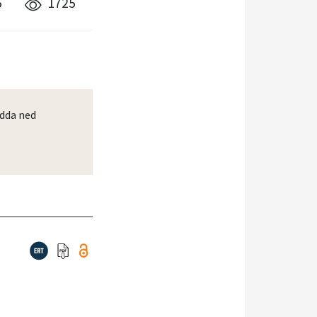
5
1725
dda ned