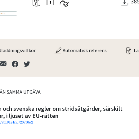
38
laddningsvillkor
Automatisk referens
La
RÅN SAMMA UTGÅVA
n och svenska regler om stridsåtgärder, särskilt
, i ljuset av EU-rätten
2/8f191eb5.7207f0e2