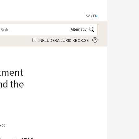
SV
/
EN
Alternativ
INKLUDERA JURIDIKBOK.SE
stment
nd the
5–66