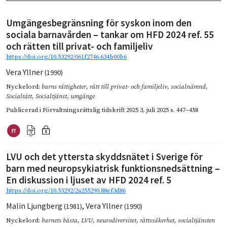
Umgängesbegränsning för syskon inom den
sociala barnavården – tankar om HFD 2024 ref. 55
och rätten till privat- och familjeliv
https://doi.org/10.53292/061f2746.634b00b6
Vera Yllner
(1990)
Nyckelord:
barns rättigheter
,
rätt till privat- och familjeliv
,
socialnämnd
,
Socialrätt
,
Socialtjänst
,
umgänge
Publicerad i
Förvaltningsrättslig tidskrift 2025 3
,
juli 2025
s. 447–458
LVU och det yttersta skyddsnätet i Sverige för
barn med neuropsykiatrisk funktionsnedsättning –
En diskussion i ljuset av HFD 2024 ref. 5
https://doi.org/10.53292/2a255290.88ef3d86
Malin Ljungberg
,
Vera Yllner
(1981)
(1990)
Nyckelord:
barnets bästa
,
LVU
,
neurodiversitet
,
rättssäkerhet
,
socialtjänsten