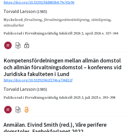
https://doi.org/10.53292/fdd883b8.79c92e96
Torvald Larsson
(1985)
Nyckelord:
förvaltning
,
förvaltningsrättsrättskipning
,
rättskipning
,
rättssäkerhet
Publicerad i
Förvaltningsrättslig tidskrift 2026 2
,
april 2026
s. 337–344
Kompetensfördelningen mellan allmän domstol
och allmän förvaltningsdomstol – konferens vid
Juridiska fakulteten i Lund
https://doi.org/10.53292/061f2746.a734d11f
Torvald Larsson
(1985)
Publicerad i
Förvaltningsrättslig tidskrift 2025 3
,
juli 2025
s. 393–398
Anmälan. Eivind Smith (red.), Våre perifere
domstoler, Fagbokforlaget 2022