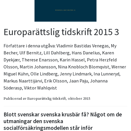
Europarättslig tidskrift 2015 3
Författare i denna utgåva:
Vladimir Bastidas Venegas
,
My
Becher
,
Ulf Bernitz
,
Lill Dahlberg
,
Hans Danelius
,
Karen
Dyekjær
,
Therese Enarsson
,
Karin Hassel
,
Petra Herzfeld
Olsson
,
Martin Johansson
,
Nina Knobloch Blomqvist
,
Werner
Miguel Kühn
,
Olle Lindberg
,
Jenny Lindmark
,
Ina Lunneryd
,
Markus Naarttijärvi
,
Erik Olsson
,
Jaan Paju
,
Johanna
Söderasp
,
Viktor Wahlqvist
Publicerad av
Europarättslig tidskrift
, oktober 2015
Blott svenskar svenska krusbär få? Något om de
utmaningar den svenska
socialförsäkringsmodellen står inför