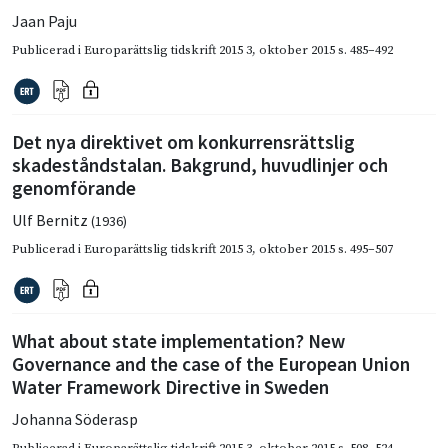
Jaan Paju
Publicerad i
Europarättslig tidskrift 2015 3
,
oktober 2015
s. 485–492
Det nya direktivet om konkurrensrättslig
skadeståndstalan. Bakgrund, huvudlinjer och
genomförande
Ulf Bernitz
(1936)
Publicerad i
Europarättslig tidskrift 2015 3
,
oktober 2015
s. 495–507
What about state implementation? New
Governance and the case of the European Union
Water Framework Directive in Sweden
Johanna Söderasp
Publicerad i
Europarättslig tidskrift 2015 3
,
oktober 2015
s. 508–524