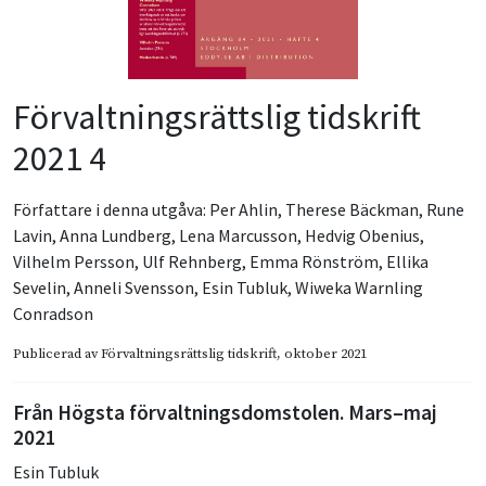
Förvaltningsrättslig tidskrift
2021 4
Författare i denna utgåva:
Per Ahlin
,
Therese Bäckman
,
Rune
Lavin
,
Anna Lundberg
,
Lena Marcusson
,
Hedvig Obenius
,
Vilhelm Persson
,
Ulf Rehnberg
,
Emma Rönström
,
Ellika
Sevelin
,
Anneli Svensson
,
Esin Tubluk
,
Wiweka Warnling
Conradson
Publicerad av
Förvaltningsrättslig tidskrift
, oktober 2021
Från Högsta förvaltningsdomstolen. Mars–maj
2021
Esin Tubluk