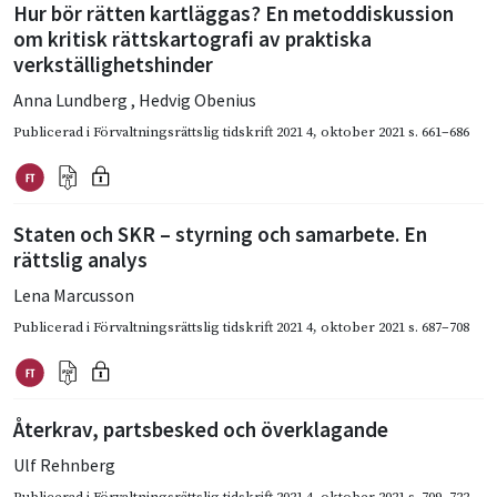
Hur bör rätten kartläggas? En metoddiskussion
om kritisk rättskartografi av praktiska
verkställighetshinder
Anna Lundberg
,
Hedvig Obenius
Publicerad i
Förvaltningsrättslig tidskrift 2021 4
,
oktober 2021
s. 661–686
Staten och SKR – styrning och samarbete. En
rättslig analys
Lena Marcusson
Publicerad i
Förvaltningsrättslig tidskrift 2021 4
,
oktober 2021
s. 687–708
Återkrav, partsbesked och överklagande
Ulf Rehnberg
Publicerad i
Förvaltningsrättslig tidskrift 2021 4
,
oktober 2021
s. 709–722