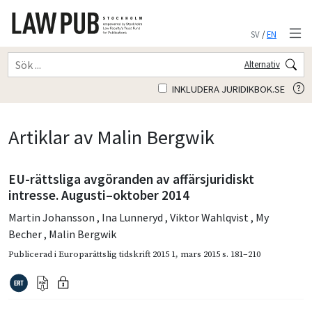
SV
/
EN
Alternativ
INKLUDERA JURIDIKBOK.SE
Artiklar av Malin Bergwik
EU-rättsliga avgöranden av affärsjuridiskt
intresse. Augusti–oktober 2014
Martin Johansson
,
Ina Lunneryd
,
Viktor Wahlqvist
,
My
Becher
,
Malin Bergwik
Publicerad i
Europarättslig tidskrift 2015 1
,
mars 2015
s. 181–210