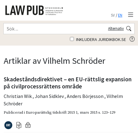
SV
/
EN
Alternativ
INKLUDERA JURIDIKBOK.SE
Artiklar av Vilhelm Schröder
Skadeståndsdirektivet – en EU-rättslig expansion
på civilprocessrättens område
Christian Wik
,
Johan Sidklev
,
Anders Börjesson
,
Vilhelm
Schröder
Publicerad i
Europarättslig tidskrift 2015 1
,
mars 2015
s. 123–129